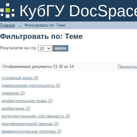
Фильтровать по: Теме
КубГУ DocSpac
Главная
→
Фильтровать по: Теме
Фильтровать по: Теме
Результатов на стр.:
Отображаемые документы 21-30 из 14
Предыдущ
уголовный закон (3)
диверсионная деятельность (2)
диверсия (2)
изобретательские права (2)
изобретение (2)
интеллектуальная собственность (2)
квалифицирующий признак (2)
криминологическая политика (2)