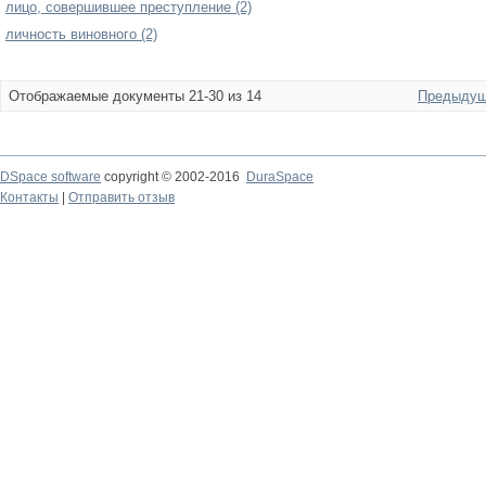
лицо, совершившее преступление (2)
личность виновного (2)
Отображаемые документы 21-30 из 14
Предыдущ
DSpace software
copyright © 2002-2016
DuraSpace
Контакты
|
Отправить отзыв