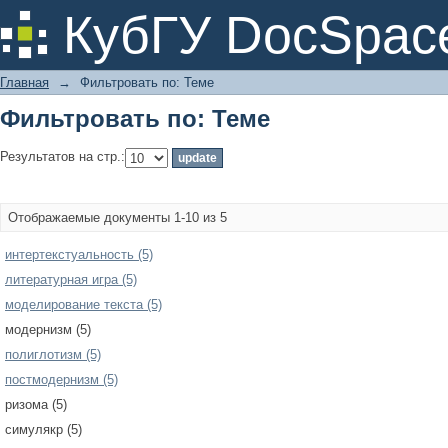
Фильтровать по: Теме
КубГУ DocSpac
Главная
→
Фильтровать по: Теме
Фильтровать по: Теме
Результатов на стр.:
Отображаемые документы 1-10 из 5
интертекстуальность (5)
литературная игра (5)
моделирование текста (5)
модернизм (5)
полиглотизм (5)
постмодернизм (5)
ризома (5)
симулякр (5)