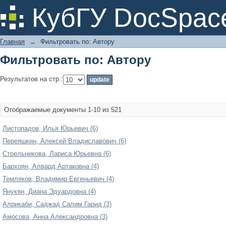
Фильтровать по: Автору
КубГУ DocSpac
Главная
→
Фильтровать по: Автору
Фильтровать по: Автору
Результатов на стр.:
Отображаемые документы 1-10 из 521
Листопадов, Илья Юрьевич (6)
Переяшкин, Алексей Владиславович (6)
Стрельникова, Лариса Юрьевна (6)
Бархоян, Алвард Артаковна (4)
Темляков, Владимир Евгеньевич (4)
Янукян, Диана Эдуардовна (4)
Алрикаби, Саджад Салим Гарид (3)
Амосова, Анна Александровна (3)