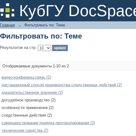
Фильтровать по: Теме
КубГУ DocSpac
Главная
→
Фильтровать по: Теме
Фильтровать по: Теме
Результатов на стр.:
Отображаемые документы 1-10 из 2
видео-конференц-связь (2)
дистанционный способ производства следственных действий (2)
доказательственное значение (2)
досудебное производство (2)
особенности применения (2)
следственные действия (2)
совершенствование порядка протоколирования (2)
технические средства (2)