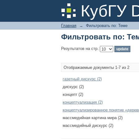
Фильтровать по: Те
КубГУ 
Главная
→
Фильтровать по: Теме
Фильтровать по: Те
Результатов на стр.:
Отображаемые документы 1-7 из 2
газетный дискурс (2)
дискурс (2)
концепт (2)
концептуализация (2)
концептуализированное понятие «деревн
массмедийная картина мира (2)
массмедийный дискурс (2)