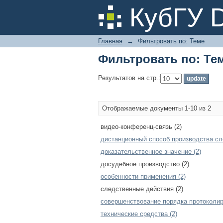
Фильтровать по: Те
КубГУ 
Главная
→
Фильтровать по: Теме
Фильтровать по: Те
Результатов на стр.:
Отображаемые документы 1-10 из 2
видео-конференц-связь (2)
дистанционный способ производства сл
доказательственное значение (2)
досудебное производство (2)
особенности применения (2)
следственные действия (2)
совершенствование порядка протоколир
технические средства (2)