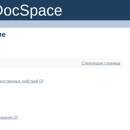
ме
DocSpace
ме
Следующая страница
едственных действий (2)
ования (2)