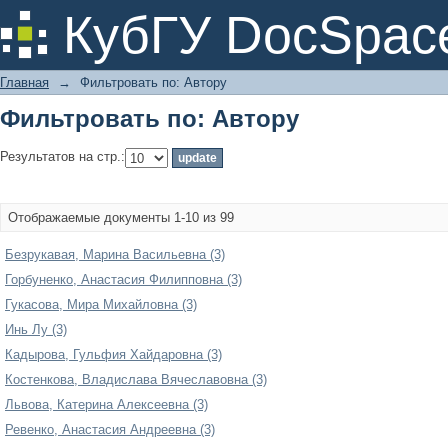
Фильтровать по: Автору
КубГУ DocSpac
Главная
→
Фильтровать по: Автору
Фильтровать по: Автору
Результатов на стр.:
Отображаемые документы 1-10 из 99
Безрукавая, Марина Васильевна (3)
Горбуненко, Анастасия Филипповна (3)
Гукасова, Мира Михайловна (3)
Инь Лу (3)
Кадырова, Гульфия Хайдаровна (3)
Костенкова, Владислава Вячеславовна (3)
Львова, Катерина Алексеевна (3)
Ревенко, Анастасия Андреевна (3)