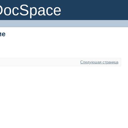
ме
DocSpace
ме
Следующая страница