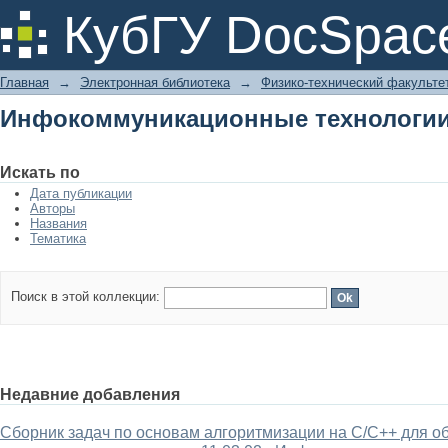
Инфокоммуникационные технологии
КубГУ DocSpac
Главная
→
Электронная библиотека
→
Физико-технический факульте
Инфокоммуникационные технологии
Искать по
Дата публикации
Авторы
Названия
Тематика
Поиск в этой коллекции:
Недавние добавления
Сборник задач по основам алгоритмизации на C/C++ для 