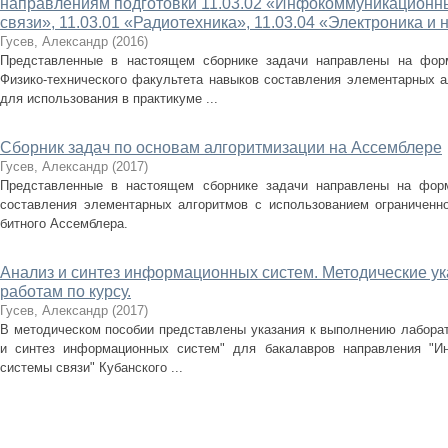
направлениям подготовки 11.03.02 «Инфокоммуникационны
связи», 11.03.01 «Радиотехника», 11.03.04 «Электроника и
Гусев, Александр
(
2016
)
Представленные в настоящем сборнике задачи направлены на фор
Физико-технического факультета навыков составления элементарных а
для использования в практикуме ...
Сборник задач по основам алгоритмизации на Ассемблере
Гусев, Александр
(
2017
)
Представленные в настоящем сборнике задачи направлены на фор
составления элементарных алгоритмов с использованием ограниченн
битного Ассемблера.
Анализ и синтез информационных систем. Методические у
работам по курсу.
Гусев, Александр
(
2017
)
В методическом пособии представлены указания к выполнению лаборат
и синтез информационных систем" для бакалавров направления "И
системы связи" Кубанского ...