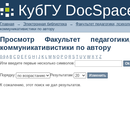
Просмотр Факультет педагогики,
КубГУ DocSpac
автору
Главная
→
Электронная библиотека
→
Факультет педагогики, психол
коммуникативистики по автору
Просмотр Факультет педагогик
коммуникативистики по автору
0-9
A
B
C
D
E
F
G
H
I
J
K
L
M
N
O
P
Q
R
S
T
U
V
W
X
Y
Z
Или введите первые несколько символов:
Порядку:
Результатам:
К сожалению, этот поиск не дал результатов.