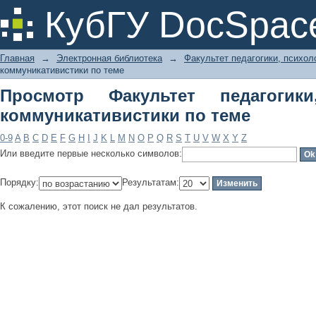
Просмотр Факультет педагогики, пс
КубГУ DocSpac
Главная
→
Электронная библиотека
→
Факультет педагогики, психол
коммуникативистики по теме
Просмотр Факультет педагогик
коммуникативистики по теме
0-9
A
B
C
D
E
F
G
H
I
J
K
L
M
N
O
P
Q
R
S
T
U
V
W
X
Y
Z
Или введите первые несколько символов:
Порядку:
Результатам:
К сожалению, этот поиск не дал результатов.