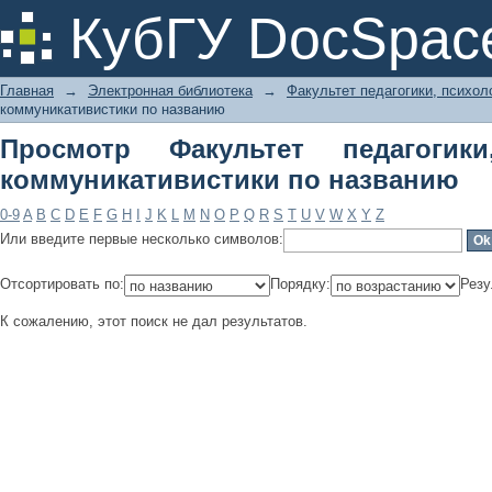
Просмотр Факультет педагогики,
КубГУ DocSpac
названию
Главная
→
Электронная библиотека
→
Факультет педагогики, психол
коммуникативистики по названию
Просмотр Факультет педагогик
коммуникативистики по названию
0-9
A
B
C
D
E
F
G
H
I
J
K
L
M
N
O
P
Q
R
S
T
U
V
W
X
Y
Z
Или введите первые несколько символов:
Отсортировать по:
Порядку:
Резу
К сожалению, этот поиск не дал результатов.