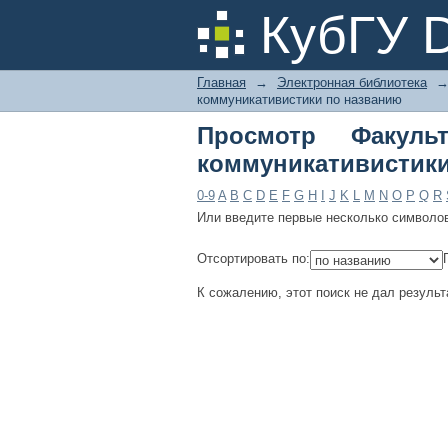
Просмотр Факульте
КубГУ 
названию
Главная
→
Электронная библиотека
коммуникативистики по названию
Просмотр Факуль
коммуникативистики
0-9
A
B
C
D
E
F
G
H
I
J
K
L
M
N
O
P
Q
R
Или введите первые несколько символо
Отсортировать по:
К сожалению, этот поиск не дал результ