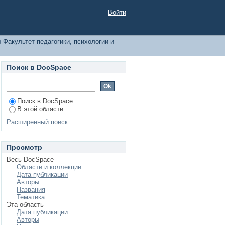
муникативистики по
Войти
 Факультет педагогики, психологии и
Поиск в DocSpace
Поиск в DocSpace
В этой области
Расширенный поиск
Просмотр
Весь DocSpace
Области и коллекции
Дата публикации
Авторы
Названия
Тематика
Эта область
Дата публикации
Авторы