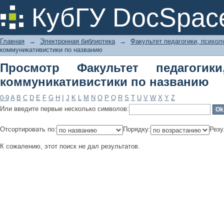
Просмотр Факультет педагогики,
КубГУ DocSpac
названию
Главная
→
Электронная библиотека
→
Факультет педагогики, психол
коммуникативистики по названию
Просмотр Факультет педагогик
коммуникативистики по названию
0-9
A
B
C
D
E
F
G
H
I
J
K
L
M
N
O
P
Q
R
S
T
U
V
W
X
Y
Z
Или введите первые несколько символов:
Отсортировать по:
Порядку:
Резу
К сожалению, этот поиск не дал результатов.