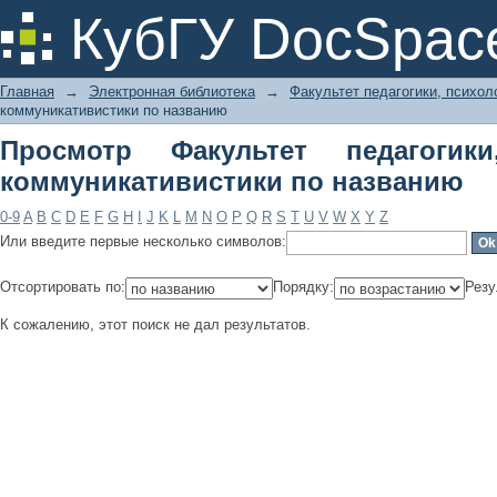
Просмотр Факультет педагогики,
КубГУ DocSpac
названию
Главная
→
Электронная библиотека
→
Факультет педагогики, психол
коммуникативистики по названию
Просмотр Факультет педагогик
коммуникативистики по названию
0-9
A
B
C
D
E
F
G
H
I
J
K
L
M
N
O
P
Q
R
S
T
U
V
W
X
Y
Z
Или введите первые несколько символов:
Отсортировать по:
Порядку:
Резу
К сожалению, этот поиск не дал результатов.