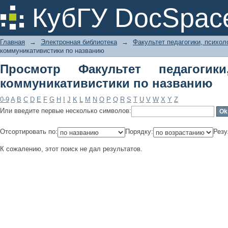
Просмотр Факультет педагогики,
КубГУ DocSpac
названию
Главная
→
Электронная библиотека
→
Факультет педагогики, психол
коммуникативистики по названию
Просмотр Факультет педагогик
коммуникативистики по названию
0-9
A
B
C
D
E
F
G
H
I
J
K
L
M
N
O
P
Q
R
S
T
U
V
W
X
Y
Z
Или введите первые несколько символов:
Отсортировать по:
Порядку:
Резу
К сожалению, этот поиск не дал результатов.