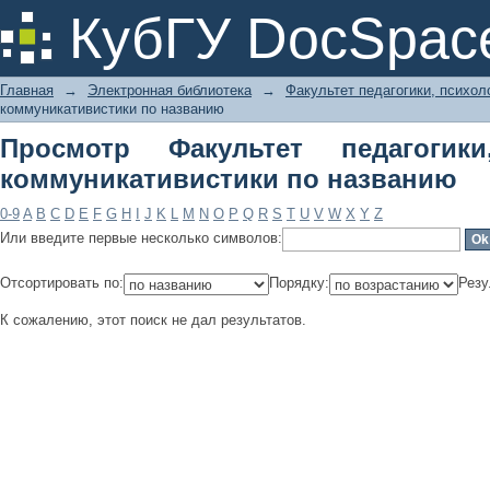
Просмотр Факультет педагогики,
КубГУ DocSpac
названию
Главная
→
Электронная библиотека
→
Факультет педагогики, психол
коммуникативистики по названию
Просмотр Факультет педагогик
коммуникативистики по названию
0-9
A
B
C
D
E
F
G
H
I
J
K
L
M
N
O
P
Q
R
S
T
U
V
W
X
Y
Z
Или введите первые несколько символов:
Отсортировать по:
Порядку:
Резу
К сожалению, этот поиск не дал результатов.