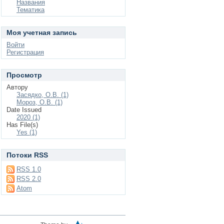
Названия
Тематика
Моя учетная запись
Войти
Регистрация
Просмотр
Автору
Засядко, О.В. (1)
Мороз, О.В. (1)
Date Issued
2020 (1)
Has File(s)
Yes (1)
Потоки RSS
RSS 1.0
RSS 2.0
Atom