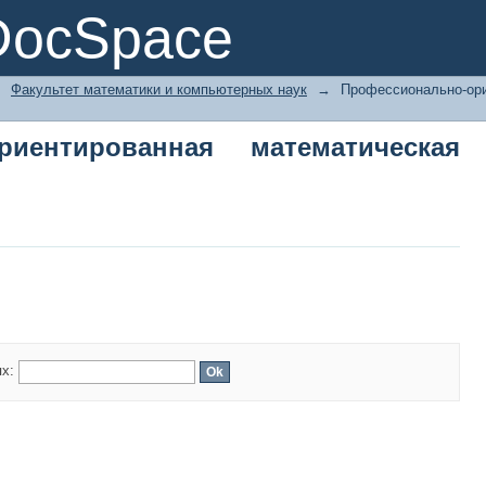
иентированная математическая под
DocSpace
→
Факультет математики и компьютерных наук
→
Профессионально-ори
риентированная математическая
ях: