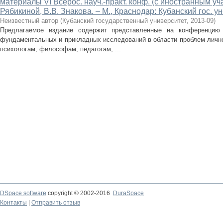
материалы VI Всерос. науч.-практ. конф. (с иностранным уча-
Рябикиной, В.В. Знакова. – М., Краснодар: Кубанский гос. ун-т
Неизвестный автор
(
Кубанский государственный университет
,
2013-09
)
Предлагаемое издание содержит представленные на конференцию
фундаментальных и прикладных исследований в области проблем лично
психологам, философам, педагогам, ...
DSpace software
copyright © 2002-2016
DuraSpace
Контакты
|
Отправить отзыв