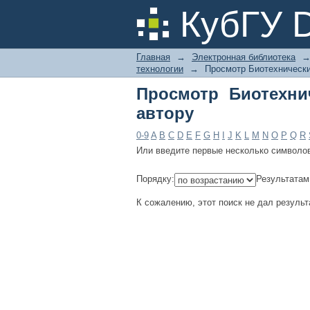
Просмотр Биотехнич
КубГУ 
Главная
→
Электронная библиотека
технологии
→
Просмотр Биотехнически
Просмотр Биотехни
автору
0-9
A
B
C
D
E
F
G
H
I
J
K
L
M
N
O
P
Q
R
Или введите первые несколько символо
Порядку:
Результатам
К сожалению, этот поиск не дал результ