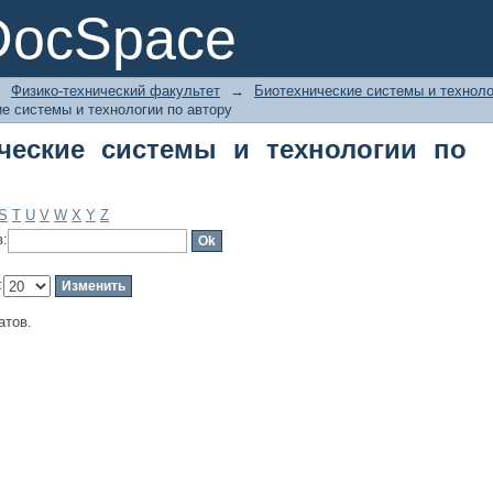
еские системы и технологии по авто
DocSpace
→
Физико-технический факультет
→
Биотехнические системы и техноло
е системы и технологии по автору
ческие системы и технологии по
S
T
U
V
W
X
Y
Z
в:
:
атов.