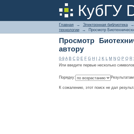
Просмотр Биотехнич
КубГУ 
Главная
→
Электронная библиотека
технологии
→
Просмотр Биотехнически
Просмотр Биотехни
автору
0-9
A
B
C
D
E
F
G
H
I
J
K
L
M
N
O
P
Q
R
Или введите первые несколько символо
Порядку:
Результатам
К сожалению, этот поиск не дал результ