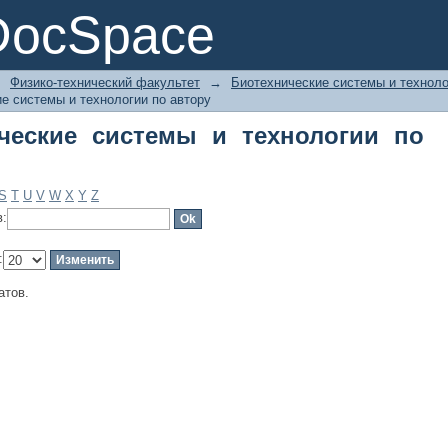
еские системы и технологии по авто
DocSpace
→
Физико-технический факультет
→
Биотехнические системы и техноло
е системы и технологии по автору
ческие системы и технологии по
S
T
U
V
W
X
Y
Z
в:
:
атов.