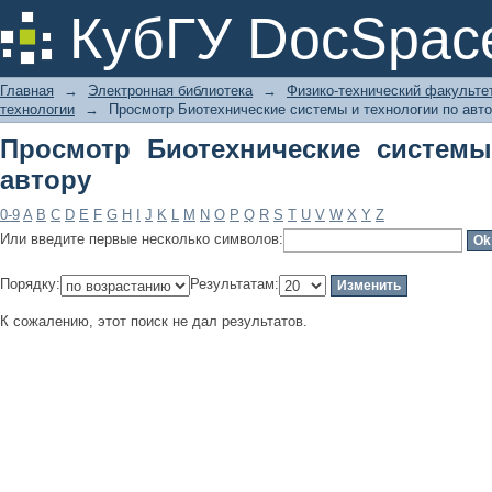
Просмотр Биотехнические системы и
КубГУ DocSpac
Главная
→
Электронная библиотека
→
Физико-технический факульте
технологии
→
Просмотр Биотехнические системы и технологии по авт
Просмотр Биотехнические системы
автору
0-9
A
B
C
D
E
F
G
H
I
J
K
L
M
N
O
P
Q
R
S
T
U
V
W
X
Y
Z
Или введите первые несколько символов:
Порядку:
Результатам:
К сожалению, этот поиск не дал результатов.