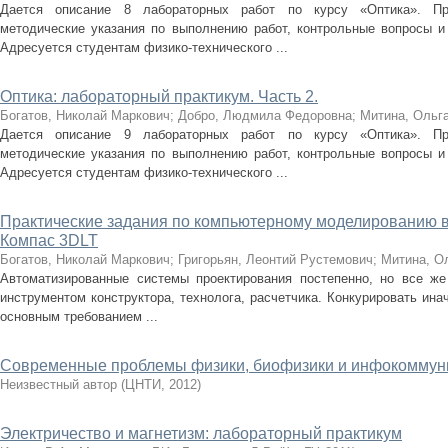
Дается описание 8 лабораторных работ по курсу «Оптика». При
методические указания по выполнению работ, контрольные вопросы и
Адресуется студентам физико-технического ...
Оптика: лабораторный практикум. Часть 2.
Богатов, Николай Маркович
;
Добро, Людмила Федоровна
;
Митина, Ольг
Дается описание 9 лабораторных работ по курсу «Оптика». При
методические указания по выполнению работ, контрольные вопросы и
Адресуется студентам физико-технического ...
Практические задания по компьютерному моделированию в
Компас 3DLT
Богатов, Николай Маркович
;
Григорьян, Леонтий Рустемович
;
Митина, О
Автоматизированные системы проектирования постепенно, но все ж
инструментом конструктора, технолога, расчетчика. Конкурировать ина
основным требованием ...
Современные проблемы физики, биофизики и инфокоммун
Неизвестный автор
(
ЦНТИ
,
2012
)
Электричество и магнетизм: лабораторный практикум