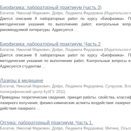
Биофизика: лабораторный практикум (часть 3)
Богатов, Николай Маркович
;
Добро, Людмила Федоровна
(
Издательско-
Дается описание 8 лабораторных работ по курсу «Биофизика». Пр
методические указания по выполнению работ, контрольные воп
рекомендуемой литературы. Адресуется ...
Биофизика: лабораторный практикум. Часть 2
Богатов, Николай Маркович
;
Добро, Людмила Федоровна
(
Издательско-
Дается описание 8 лабораторных работ по курсу «Биофизика». Пр
методические указания по выполнению работ, Контрольные вопросы и
Адресуется студентам ...
Лазеры в медицине
Богатов, Николай Маркович
;
Добро, Людмила Федоровна
;
Супрунов, Вл
полиграфический центр КубГУ
,
2011
)
Приведены теоретические сведения, принцип работы, свойства, классиф
лазерного излучения, физико-химические аспекты воздействия лазерног
действия лазерного ...
Оптика: лабораторный практикум. Часть 1.
Богатов, Николай Маркович
;
Добро, Людмила Федоровна
;
Митина, Ольг