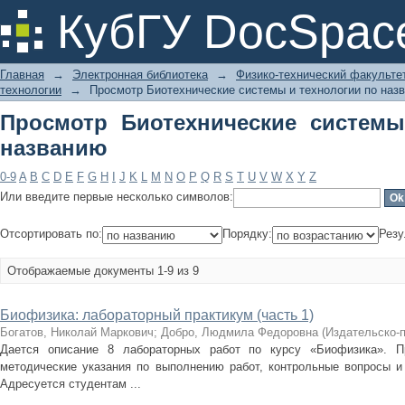
Просмотр Биотехнические системы 
КубГУ DocSpac
Главная
→
Электронная библиотека
→
Физико-технический факульте
технологии
→
Просмотр Биотехнические системы и технологии по наз
Просмотр Биотехнические системы
названию
0-9
A
B
C
D
E
F
G
H
I
J
K
L
M
N
O
P
Q
R
S
T
U
V
W
X
Y
Z
Или введите первые несколько символов:
Отсортировать по:
Порядку:
Резу
Отображаемые документы 1-9 из 9
Биофизика: лабораторный практикум (часть 1)
Богатов, Николай Маркович
;
Добро, Людмила Федоровна
(
Издательско-
Дается описание 8 лабораторных работ по курсу «Биофизика». Пр
методические указания по выполнению работ, контрольные вопросы и
Адресуется студентам ...