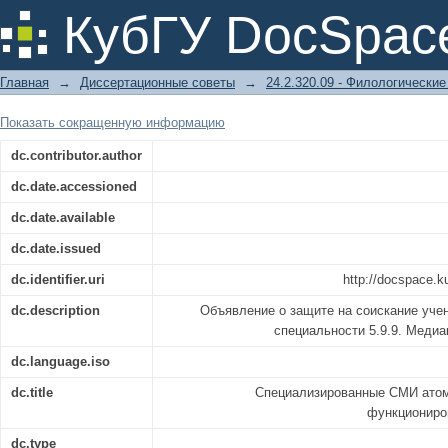
Специализированные СМИ ат
КубГУ DocSpac
функционирования и перспективы р
Главная
→
Диссертационные советы
→
24.2.320.09 - Филологические
Показать сокращенную информацию
dc.contributor.author
dc.date.accessioned
dc.date.available
dc.date.issued
dc.identifier.uri
http://docspace.k
dc.description
Объявление о защите на соискание учен
специальности 5.9.9. Меди
dc.language.iso
dc.title
Специализированные СМИ атом
функциониро
dc.type