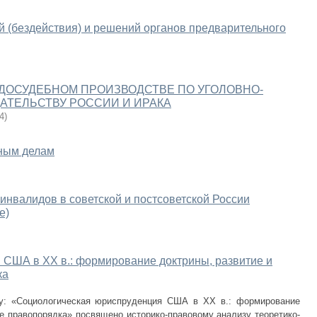
 (бездействия) и решений органов предварительного
 ДОСУДЕБНОМ ПРОИЗВОДСТВЕ ПО УГОЛОВНО-
АТЕЛЬСТВУ РОССИИ И ИРАКА
4
)
ным делам
инвалидов в советской и постсоветской России
е)
 США в XX в.: формирование доктрины, развитие и
ка
му: «Социологическая юриспруденция США в XX в.: формирование
е правопорядка» посвящено историко-правовому анализу теоретико-