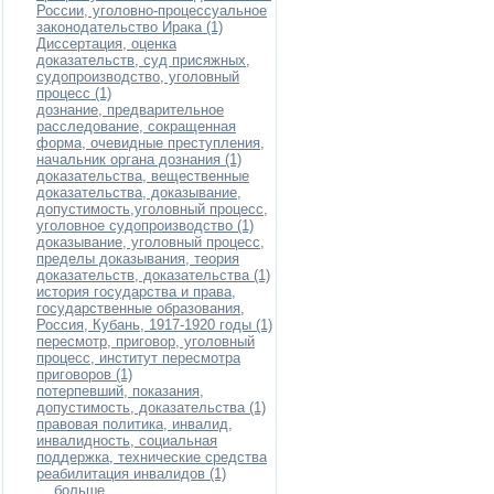
России, уголовно-процессуальное
законодательство Ирака (1)
Диссертация, оценка
доказательств, суд присяжных,
судопроизводство, уголовный
процесс (1)
дознание, предварительное
расследование, сокращенная
форма, очевидные преступления,
начальник органа дознания (1)
доказательства, вещественные
доказательства, доказывание,
допустимость,уголовный процесс,
уголовное судопроизводство (1)
доказывание, уголовный процесс,
пределы доказывания, теория
доказательств, доказательства (1)
история государства и права,
государственные образования,
Россия, Кубань, 1917-1920 годы (1)
пересмотр, приговор, уголовный
процесс, институт пересмотра
приговоров (1)
потерпевший, показания,
допустимость, доказательства (1)
правовая политика, инвалид,
инвалидность, социальная
поддержка, технические средства
реабилитация инвалидов (1)
... больше