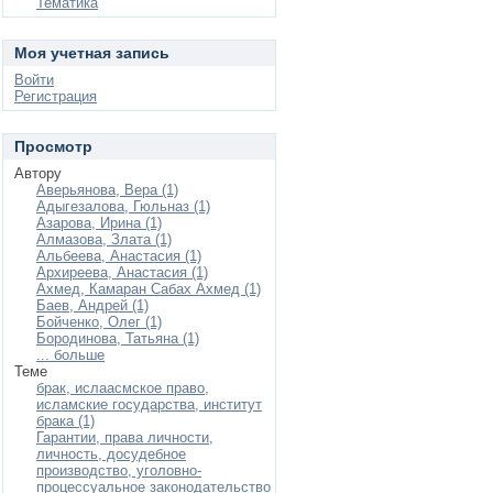
Тематика
Моя учетная запись
Войти
Регистрация
Просмотр
Автору
Аверьянова, Вера (1)
Адыгезалова, Гюльназ (1)
Азарова, Ирина (1)
Алмазова, Злата (1)
Альбеева, Анастасия (1)
Архиреева, Анастасия (1)
Ахмед, Камаран Сабах Ахмед (1)
Баев, Андрей (1)
Бойченко, Олег (1)
Бородинова, Татьяна (1)
... больше
Теме
брак, ислаасмское право,
исламские государства, институт
брака (1)
Гарантии, права личности,
личность, досудебное
производство, уголовно-
процессуальное законодательство