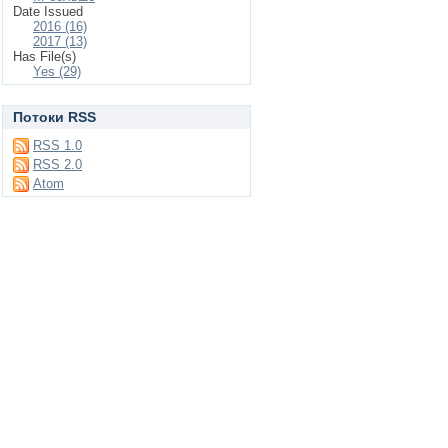
Date Issued
2016 (16)
2017 (13)
Has File(s)
Yes (29)
Потоки RSS
RSS 1.0
RSS 2.0
Atom