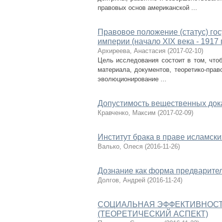
правовых основ американской ...
Правовое положение (статус) го
империи (начало XIX века - 1917 
Архиреева, Анастасия
(
2017-02-10
)
Цель исследования состоит в том, что
материала, документов, теоретико-пра
эволюционирование ...
Допустимость вещественных дока
Кравченко, Максим
(
2017-02-09
)
Институт брака в праве исламски
Валько, Олеся
(
2016-11-26
)
Дознание как форма предварите
Долгов, Андрей
(
2016-11-24
)
СОЦИАЛЬНАЯ ЭФФЕКТИВНОСТ
(ТЕОРЕТИЧЕСКИЙ АСПЕКТ)