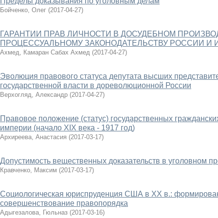
Пределы доказывания по уголовным делам
Бойченко, Олег
(
2017-04-27
)
ГАРАНТИИ ПРАВ ЛИЧНОСТИ В ДОСУДЕБНОМ ПРОИЗВОД
ПРОЦЕССУАЛЬНОМУ ЗАКОНОДАТЕЛЬСТВУ РОССИИ И 
Ахмед, Камаран Сабах Ахмед
(
2017-04-27
)
Эволюция правового статуса депутата высших представит
государственной власти в дореволюционной России
Верхогляд, Александр
(
2017-04-27
)
Правовое положение (статус) государственных граждански
империи (начало XIX века - 1917 год)
Архиреева, Анастасия
(
2017-03-17
)
Допустимость вещественных доказательств в уголовном п
Кравченко, Максим
(
2017-03-17
)
Социологическая юриспруденция США в XX в.: формирован
совершенствование правопорядка
Адыгезалова, Гюльназ
(
2017-03-16
)