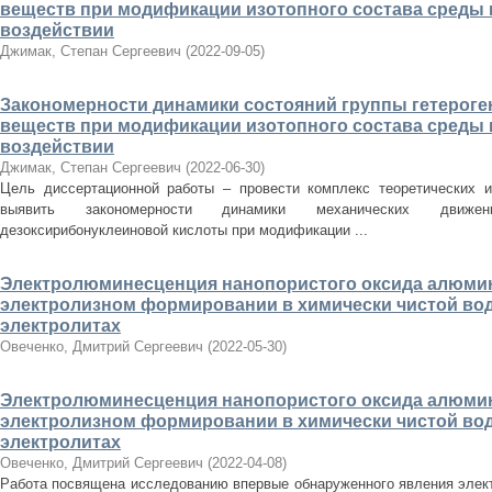
веществ при модификации изотопного состава среды
воздействии
Джимак, Степан Сергеевич
(
2022-09-05
)
Закономерности динамики состояний группы гетерог
веществ при модификации изотопного состава среды
воздействии
Джимак, Степан Сергеевич
(
2022-06-30
)
Цель диссертационной работы – провести комплекс теоретических и
выявить закономерности динамики механических движен
дезоксирибонуклеиновой кислоты при модификации ...
Электролюминесценция нанопористого оксида алюмин
электролизном формировании в химически чистой во
электролитах
Овеченко, Дмитрий Сергеевич
(
2022-05-30
)
Электролюминесценция нанопористого оксида алюмин
электролизном формировании в химически чистой во
электролитах
Овеченко, Дмитрий Сергеевич
(
2022-04-08
)
Работа посвящена исследованию впервые обнаруженного явления эле