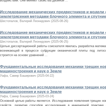
воздействий. Они меняют свойства двойной ...
Исследование механических предвестников и модели 
землетрясения методами блочного элемента и спутни
Шестопалов, Валерий Леонидович
(
2025-08-26
)
Исследование механических предвестников и модели 
землетрясения методами блочного элемента и спутни
Шестопалов, Валерий Леонидович
(
2025-06-25
)
Целью диссертационной работы соискателя явилась разработка матема
возникающей в процессе субдукции океанической плиты под литос
строится на основе уравнений ...
Фундаментальные исследования механики трещин нов
машиностроения и наук о Земле
Уафа, Самир Баширович
(
2025-04-22
)
Фундаментальные исследования механики трещин нов
машиностроения и наук о Земле
Уафа, Самир Баширович
(
2025-03-24
)
Основной целью работы является. Исследование появления трещин нов
свойств, развитие способов исследования в инженерной практике 