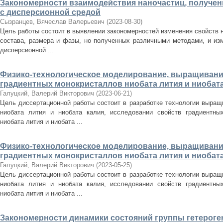
Закономерности взаимодействия наночастиц, получе
с дисперсионной средой
Сызранцев, Вячеслав Валерьевич
(
2023-08-30
)
Цель работы состоит в выявлении закономерностей изменения свойств н
состава, размера и фазы, но полученных различными методами, и изм
дисперсионной ...
Физико-технологическое моделирование, выращивани
градиентных монокристаллов ниобата лития и ниобата
Галуцкий, Валерий Викторович
(
2023-06-21
)
Цель диссертационной работы состоит в разработке технологии выращ
ниобата лития и ниобата калия, исследовании свойств градиентных
ниобата лития и ниобата ...
Физико-технологическое моделирование, выращивани
градиентных монокристаллов ниобата лития и ниобата
Галуцкий, Валерий Викторович
(
2023-05-25
)
Цель диссертационной работы состоит в разработке технологии выращ
ниобата лития и ниобата калия, исследовании свойств градиентных
ниобата лития и ниобата ...
Закономерности динамики состояний группы гетерог