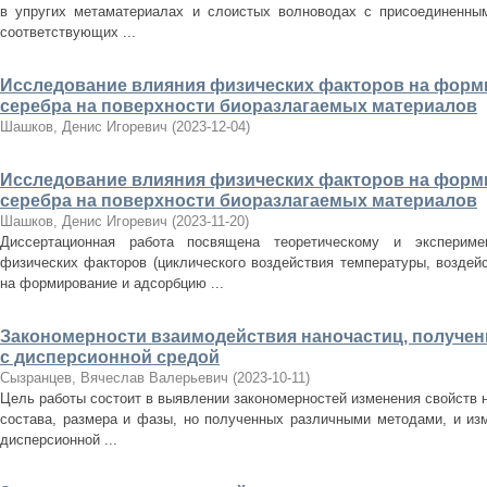
в упругих метаматериалах и слоистых волноводах с присоединенным
соответствующих ...
Исследование влияния физических факторов на форм
серебра на поверхности биоразлагаемых материалов
Шашков, Денис Игоревич
(
2023-12-04
)
Исследование влияния физических факторов на форм
серебра на поверхности биоразлагаемых материалов
Шашков, Денис Игоревич
(
2023-11-20
)
Диссертационная работа посвящена теоретическому и экспериме
физических факторов (циклического воздействия температуры, воздей
на формирование и адсорбцию ...
Закономерности взаимодействия наночастиц, получе
с дисперсионной средой
Сызранцев, Вячеслав Валерьевич
(
2023-10-11
)
Цель работы состоит в выявлении закономерностей изменения свойств н
состава, размера и фазы, но полученных различными методами, и изм
дисперсионной ...