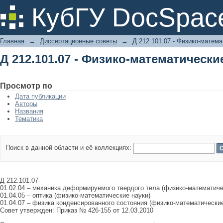
Д 212.101.07 - Физико-математически
КубГУ DocSpac
Главная
→
Диссертационные советы
→
Д 212.101.07 - Физико-матема
Д 212.101.07 - Физико-математически
Просмотр по
Дата публикации
Авторы
Названия
Тематика
Поиск в данной области и её коллекциях:
Д 212.101.07
01.02.04 – механика деформируемого твердого тела (физико-математиче
01.04.05 – оптика (физико-математические науки)
01.04.07 – физика конденсированного состояния (физико-математические
Совет утвержден: Приказ № 426-155 от 12.03.2010