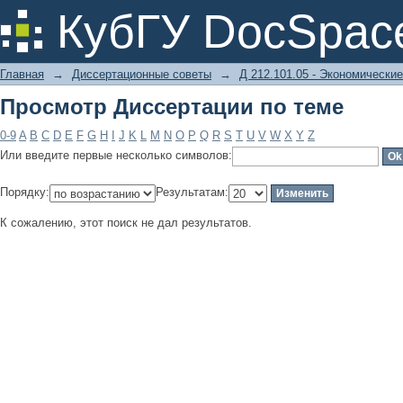
Просмотр Диссертации по теме
КубГУ DocSpac
Главная
→
Диссертационные советы
→
Д 212.101.05 - Экономические
Просмотр Диссертации по теме
0-9
A
B
C
D
E
F
G
H
I
J
K
L
M
N
O
P
Q
R
S
T
U
V
W
X
Y
Z
Или введите первые несколько символов:
Порядку:
Результатам:
К сожалению, этот поиск не дал результатов.