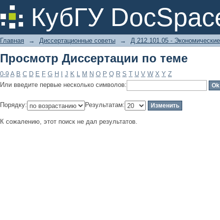
Просмотр Диссертации по теме
КубГУ DocSpac
Главная
→
Диссертационные советы
→
Д 212.101.05 - Экономические
Просмотр Диссертации по теме
0-9
A
B
C
D
E
F
G
H
I
J
K
L
M
N
O
P
Q
R
S
T
U
V
W
X
Y
Z
Или введите первые несколько символов:
Порядку:
Результатам:
К сожалению, этот поиск не дал результатов.