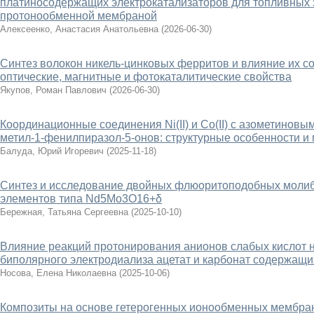
платиносодержащих электрокатализаторов для топливных 
протонообменной мембраной
Алексеенко, Анастасия Анатольевна
(
2026-06-30
)
Синтез волокон никель-цинковых ферритов и влияние их сос
оптические, магнитные и фотокаталитические свойства
Якупов, Роман Павлович
(
2026-06-30
)
Координационные соединения Ni(II) и Co(II) с азометиновы
метил-1-фенилпиразол-5-онов: структурные особенности и
Балуда, Юрий Игоревич
(
2025-11-18
)
Синтез и исследование двойных флюоритоподобных моли
элементов типа Nd5Mo3O16+δ
Бережная, Татьяна Сергеевна
(
2025-10-10
)
Влияние реакций протонирования анионов слабых кислот н
биполярного электродиализа ацетат и карбонат содержащи
Носова, Елена Николаевна
(
2025-10-06
)
Композиты на основе гетерогенных ионообменных мембран