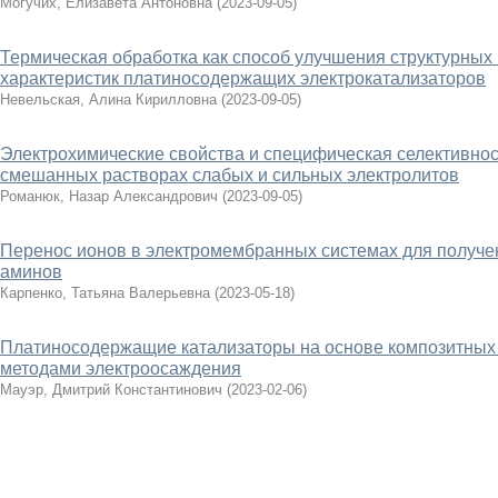
Могучих, Елизавета Антоновна
(
2023-09-05
)
Термическая обработка как способ улучшения структурных
характеристик платиносодержащих электрокатализаторов
Невельская, Алина Кирилловна
(
2023-09-05
)
Электрохимические свойства и специфическая селективно
смешанных растворах слабых и сильных электролитов
Романюк, Назар Александрович
(
2023-09-05
)
Перенос ионов в электромембранных системах для получен
аминов
Карпенко, Татьяна Валерьевна
(
2023-05-18
)
Платиносодержащие катализаторы на основе композитных 
методами электроосаждения
Мауэр, Дмитрий Константинович
(
2023-02-06
)