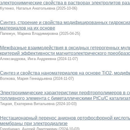
электрохимические свойства в растворах электролитов ра
Кутенко, Наталья Анатольевна
(
2025-10-06
)
Синтез, строение и свойства модифицированных гидрокси
материалов на их основе
Папежук, Марина Владимировна
(
2025-04-25
)
Межфазные взаимодействия в оксидных гетерогенных мул
критерий эффективности магнитоэлектрического преобраз
Александрова, Инга Андреевна
(
2024-11-07
)
Синтез и свойства наноматериалов на основе TiO2, модифи
Волкова, Мария Геннадьевна
(
2024-11-07
)
Электрохимические характеристики перфторполимеров в с
топливного элемента с биметаллическими PtCu/С катализа
Тицкая, Екатерина Витальевна
(
2024-10-03
)
Нестационарный перенос анионов ортофосфорной кислот
мембраны при электродиализе
Горобченко, Андрей Дмитриевич
(
2024-10-03
)