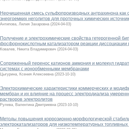
Неочищенная смесь сульфопроизводных антрахинона как 
энергоемких неголитов для проточных химических источник
Антипова, Лилия Захаровна
(
2024-04-03
)
Получение и электрохимические свойства гетерогенной б
фосфорнокислотным катализатором реакции диссоциации
Ковалев, Никита Владимирович
(
2024-04-03
)
Сопряженный перенос катионов аммония и молекул гидрат
системах с ионообменными мембранами
Цыгурина, Ксения Алексеевна
(
2023-10-10
)
Электрохимические характеристики коммерческих и моди
мембран и их влияние на процесс электродиализа умерен
растворов электролитов
Рулева, Валентина Дмитриевна
(
2023-10-10
)
Методы повышения коррозионно-морфологической стабил
электрокатализаторов для низкотемпературных топливных