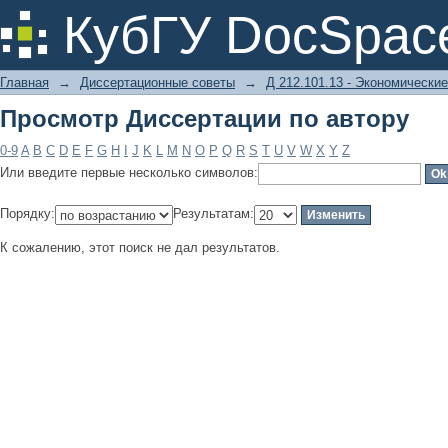
Просмотр Диссертации по автору
КубГУ DocSpac
Главная
→
Диссертационные советы
→
Д 212.101.13 - Экономические
Просмотр Диссертации по автору
0-9
A
B
C
D
E
F
G
H
I
J
K
L
M
N
O
P
Q
R
S
T
U
V
W
X
Y
Z
Или введите первые несколько символов:
Порядку:
Результатам:
К сожалению, этот поиск не дал результатов.