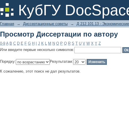
Просмотр Диссертации по автору
КубГУ DocSpac
Главная
→
Диссертационные советы
→
Д 212.101.13 - Экономические
Просмотр Диссертации по автору
0-9
A
B
C
D
E
F
G
H
I
J
K
L
M
N
O
P
Q
R
S
T
U
V
W
X
Y
Z
Или введите первые несколько символов:
Порядку:
Результатам:
К сожалению, этот поиск не дал результатов.