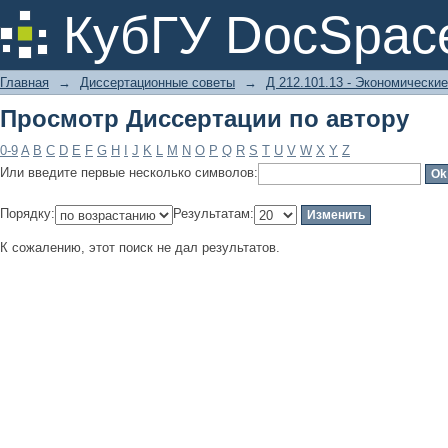
Просмотр Диссертации по автору
КубГУ DocSpac
Главная
→
Диссертационные советы
→
Д 212.101.13 - Экономические
Просмотр Диссертации по автору
0-9
A
B
C
D
E
F
G
H
I
J
K
L
M
N
O
P
Q
R
S
T
U
V
W
X
Y
Z
Или введите первые несколько символов:
Порядку:
Результатам:
К сожалению, этот поиск не дал результатов.