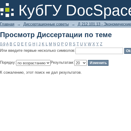
Просмотр Диссертации по теме
КубГУ DocSpac
Главная
→
Диссертационные советы
→
Д 212.101.13 - Экономические
Просмотр Диссертации по теме
0-9
A
B
C
D
E
F
G
H
I
J
K
L
M
N
O
P
Q
R
S
T
U
V
W
X
Y
Z
Или введите первые несколько символов:
Порядку:
Результатам:
К сожалению, этот поиск не дал результатов.