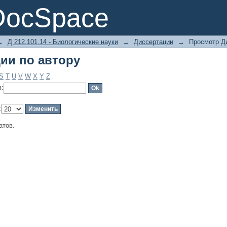
ии по автору
DocSpace
→
Д 212.101.14 - Биологические науки
→
Диссертации
→
Просмотр Ди
ии по автору
S
T
U
V
W
X
Y
Z
в:
:
атов.