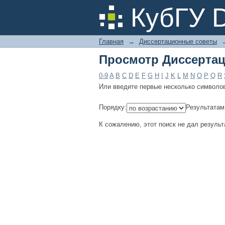
Просмотр Диссертац
КубГУ 
Главная
→
Диссертационные советы
Просмотр Диссертац
0-9
A
B
C
D
E
F
G
H
I
J
K
L
M
N
O
P
Q
R
Или введите первые несколько символо
Порядку:
Результатам
К сожалению, этот поиск не дал результ