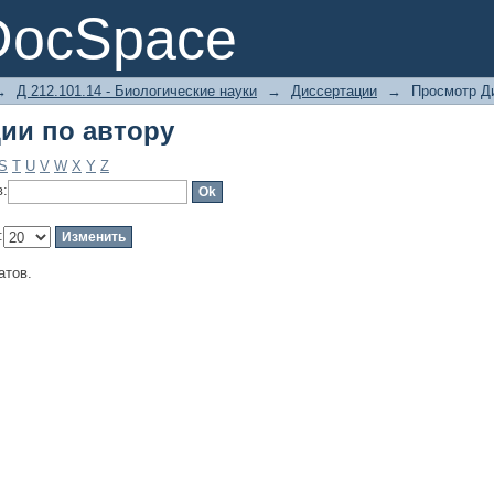
ии по автору
DocSpace
→
Д 212.101.14 - Биологические науки
→
Диссертации
→
Просмотр Ди
ии по автору
S
T
U
V
W
X
Y
Z
в:
:
атов.