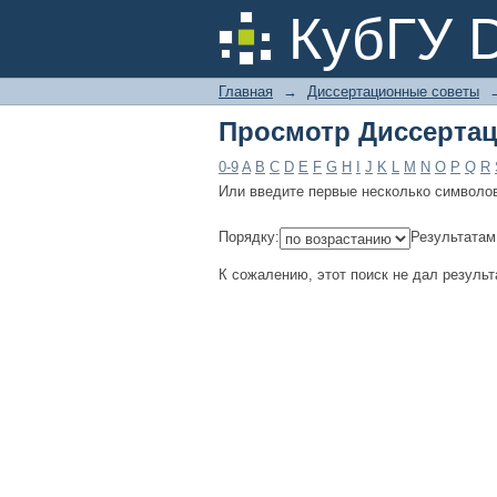
Просмотр Диссертац
КубГУ 
Главная
→
Диссертационные советы
Просмотр Диссертац
0-9
A
B
C
D
E
F
G
H
I
J
K
L
M
N
O
P
Q
R
Или введите первые несколько символо
Порядку:
Результатам
К сожалению, этот поиск не дал результ