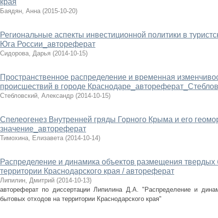
края
Баядян, Анна
(
2015-10-20
)
Региональные аспекты инвестиционной политики в турист
Юга России_автореферат
Сидорова, Дарья
(
2014-10-15
)
Пространственное распределение и временная изменчиво
происшествий в городе Краснодаре_автореферат_Стеблов
Стебловский, Александр
(
2014-10-15
)
Спелеогенез Внутренней гряды Горного Крыма и его геом
значение_автореферат
Тимохина, Елизавета
(
2014-10-14
)
Распределение и динамика объектов размещения твердых 
территории Краснодарского края / автореферат
Липилин, Дмитрий
(
2014-10-13
)
автореферат по диссертации Липилина Д.А. "Распределение и дина
бытовых отходов на территории Краснодарского края"