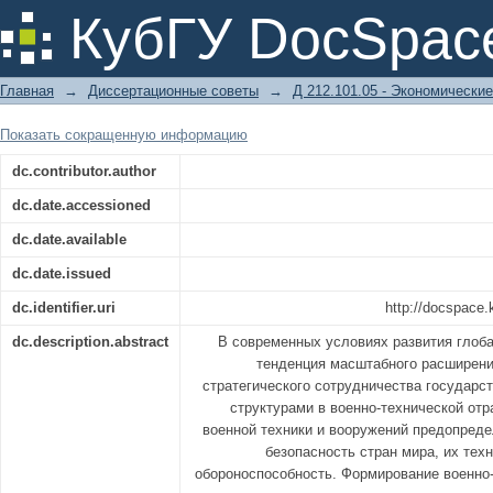
СТРАТЕГИЧЕСКИЕ ОРИЕНТИРЫ МЕ
КубГУ DocSpac
В ВОЕННО-ТЕХНИЧЕСКОЙ ОТРАСЛИ
Главная
→
Диссертационные советы
→
Д 212.101.05 - Экономические
Показать сокращенную информацию
dc.contributor.author
dc.date.accessioned
dc.date.available
dc.date.issued
dc.identifier.uri
http://docspace
dc.description.abstract
В современных условиях развития глоб
тенденция масштабного расширени
стратегического сотрудничества государс
структурами в военно-технической отр
военной техники и вооружений предопред
безопасность стран мира, их тех
обороноспособность. Формирование военно