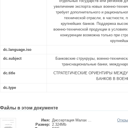
отдельных государств или регионов д
увеличение экспорта новых военно-технич
требует дополнительного и рациональног
технической отрасли, в частности, 
крупнейших банков. Поддержка высок
военно-технической продукции в условия
конкуренции возможна только при стр
крупнейши
dc.language.iso
dc.subject
Банковские струкруры, военно-техническ
транснациональные банки, междуна
dc.title
СТРАТЕГИЧЕСКИЕ ОРИЕНТИРЫ МЕЖД
БАНКОВ В ВОЕН
dc.type
Файлы в этом документе
Имя:
Диссертация Малах ...
Откры
Размер:
2.324Mb