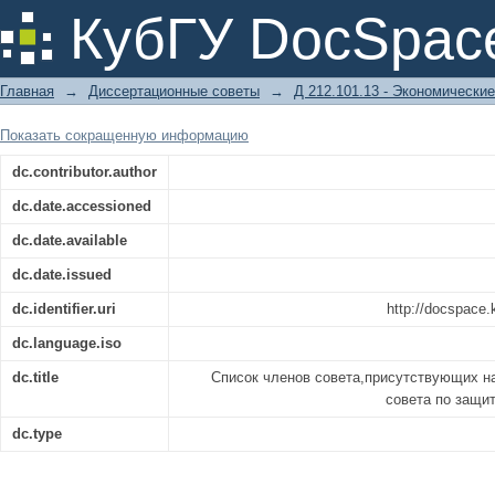
Список членов совета,присутств
КубГУ DocSpac
совета по защите диссертации Ишхан
Главная
→
Диссертационные советы
→
Д 212.101.13 - Экономические
Показать сокращенную информацию
dc.contributor.author
dc.date.accessioned
dc.date.available
dc.date.issued
dc.identifier.uri
http://docspace
dc.language.iso
dc.title
Список членов совета,присутствующих н
совета по защи
dc.type