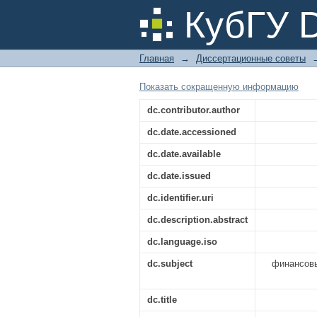
Согласие официальн
КубГУ 
Главная
→
Диссертационные советы
Показать сокращенную информацию
dc.contributor.author
dc.date.accessioned
dc.date.available
dc.date.issued
dc.identifier.uri
dc.description.abstract
dc.language.iso
dc.subject
финансовы
dc.title