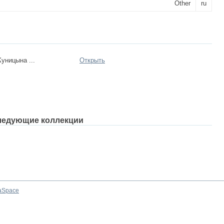
Other
ru
уницына ...
Открыть
ледующие коллекции
aSpace