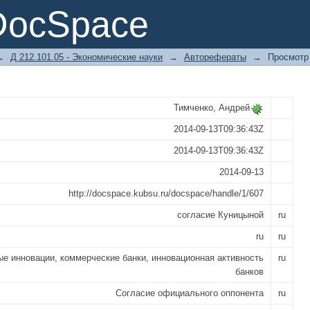
ого оппонента
DocSpace
→
Д 212.101.05 - Экономические науки
→
Авторефераты
→
Просмотр
Тимченко, Андрей
2014-09-13T09:36:43Z
2014-09-13T09:36:43Z
2014-09-13
http://docspace.kubsu.ru/docspace/handle/1/607
согласие Куницыной
ru
ru
ru
е инновации, коммерческие банки, инновационная активность
ru
банков
Согласие официального оппонента
ru