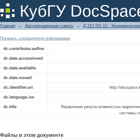
Управление результативностью м
КубГУ DocSpac
системы сбалансированных показат
Главная
→
Диссертационные советы
→
Д 212.101.13 - Экономические
Показать сокращенную информацию
dc.contributor.author
dc.date.accessioned
dc.date.available
dc.date.issued
dc.identifier.uri
http://docspace
dc.language.iso
dc.title
Управление результативностью маркетин
системы с
Файлы в этом документе