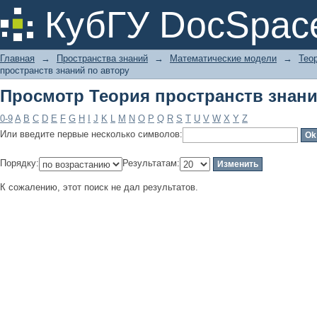
Просмотр Теория пространств знани
КубГУ DocSpac
Главная
→
Пространства знаний
→
Математические модели
→
Тео
пространств знаний по автору
Просмотр Теория пространств знани
0-9
A
B
C
D
E
F
G
H
I
J
K
L
M
N
O
P
Q
R
S
T
U
V
W
X
Y
Z
Или введите первые несколько символов:
Порядку:
Результатам:
К сожалению, этот поиск не дал результатов.