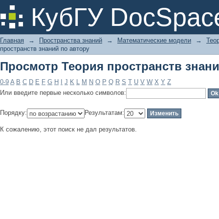
Просмотр Теория пространств знани
КубГУ DocSpac
Главная
→
Пространства знаний
→
Математические модели
→
Тео
пространств знаний по автору
Просмотр Теория пространств знани
0-9
A
B
C
D
E
F
G
H
I
J
K
L
M
N
O
P
Q
R
S
T
U
V
W
X
Y
Z
Или введите первые несколько символов:
Порядку:
Результатам:
К сожалению, этот поиск не дал результатов.