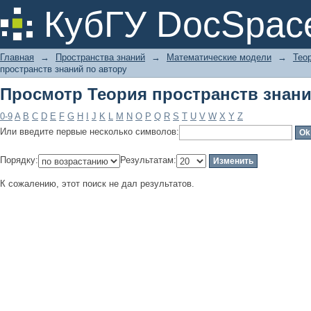
Просмотр Теория пространств знани
КубГУ DocSpac
Главная
→
Пространства знаний
→
Математические модели
→
Тео
пространств знаний по автору
Просмотр Теория пространств знани
0-9
A
B
C
D
E
F
G
H
I
J
K
L
M
N
O
P
Q
R
S
T
U
V
W
X
Y
Z
Или введите первые несколько символов:
Порядку:
Результатам:
К сожалению, этот поиск не дал результатов.