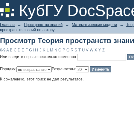
Просмотр Теория пространств знани
КубГУ DocSpac
Главная
→
Пространства знаний
→
Математические модели
→
Тео
пространств знаний по автору
Просмотр Теория пространств знани
0-9
A
B
C
D
E
F
G
H
I
J
K
L
M
N
O
P
Q
R
S
T
U
V
W
X
Y
Z
Или введите первые несколько символов:
Порядку:
Результатам:
К сожалению, этот поиск не дал результатов.