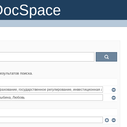
DocSpace
езультатов поиска.