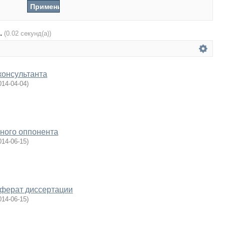
.
(0.02 секунд(а))
консультанта
014-04-04
)
ного оппонента
014-06-15
)
еферат диссертации
014-06-15
)