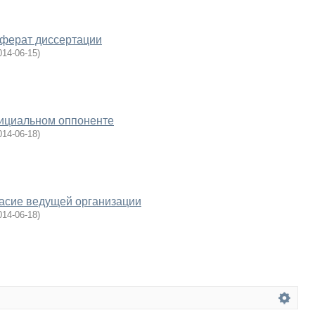
еферат диссертации
014-06-15
)
ициальном оппоненте
014-06-18
)
асие ведущей организации
014-06-18
)