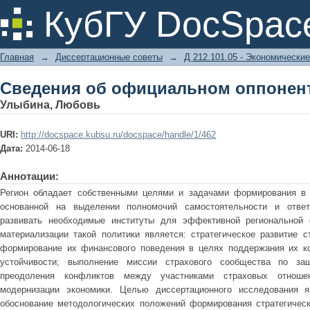
Сведения об официальном оппонен
КубГУ DocSpac
Главная
→
Диссертационные советы
→
Д 212.101.05 - Экономические
Сведения об официальном оппонен
Улыбина, Любовь
URI:
http://docspace.kubsu.ru/docspace/handle/1/462
Дата:
2014-06-18
Аннотации:
Регион обладает собственными целями и задачами формирования в 
основанной на выделении полномочий самостоятельности и ответ
развивать необходимые институты для эффективной региональной 
материализации такой политики является: стратегическое развитие с
формирование их финансового поведения в целях поддержания их ко
устойчивости; выполнение миссии страхового сообщества по за
преодоления конфликтов между участниками страховых отноше
модернизации экономики. Целью диссертационного исследования я
обоснование методологических положений формирования стратегическ