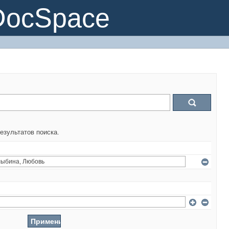
DocSpace
езультатов поиска.