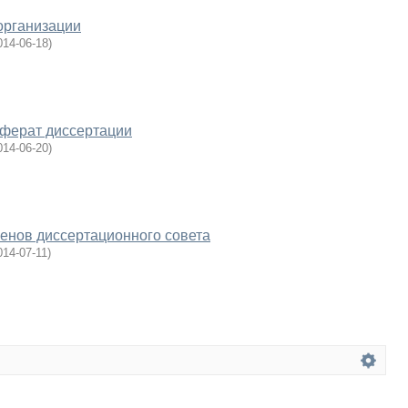
организации
014-06-18
)
еферат диссертации
014-06-20
)
енов диссертационного совета
014-07-11
)