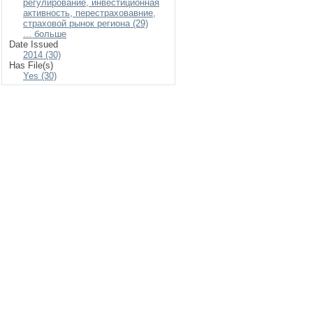
регулирование, инвестиционная
активность, перестраховавние,
страховой рынок региона (29)
... больше
Date Issued
2014 (30)
Has File(s)
Yes (30)