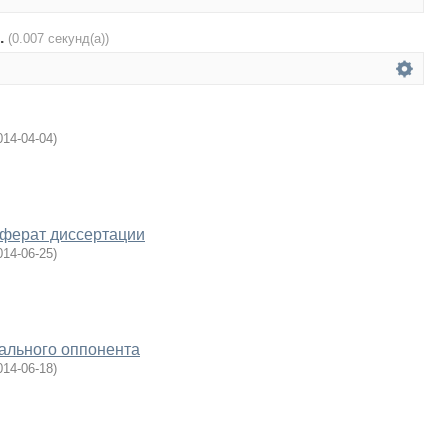
.
(0.007 секунд(а))
014-04-04
)
еферат диссертации
014-06-25
)
ального оппонента
014-06-18
)