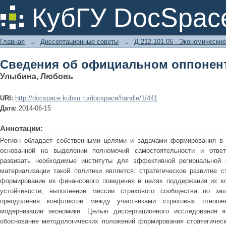
Сведения об официальном оппонен
КубГУ DocSpac
Главная
→
Диссертационные советы
→
Д 212.101.05 - Экономические
Сведения об официальном оппонен
Улыбина, Любовь
URI:
http://docspace.kubsu.ru/docspace/handle/1/441
Дата:
2014-06-15
Аннотации:
Регион обладает собственными целями и задачами формирования в 
основанной на выделении полномочий самостоятельности и ответ
развивать необходимые институты для эффективной региональной 
материализации такой политики является: стратегическое развитие с
формирование их финансового поведения в целях поддержания их ко
устойчивости; выполнение миссии страхового сообщества по за
преодоления конфликтов между участниками страховых отноше
модернизации экономики. Целью диссертационного исследования я
обоснование методологических положений формирования стратегическ