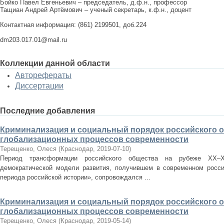
Бойко Павел Евгеньевич – председатель, д.ф.н., профессор
Тащиан Андрей Артёмович – ученый секретарь, к.ф.н., доцент
Контактная информация: (861) 2199501, доб.224
dm203.017.01@mail.ru
Коллекции данной области
Авторефераты
Диссертации
Последние добавления
Криминализация и социальный порядок российского 
глобализационных процессов современности
Терещенко, Олеся
(
Краснодар
,
2019-07-10
)
Период трансформации российского общества на рубеже ХХ–Х
демократической модели развития, получившем в современном росси
периода российской истории», сопровождался ...
Криминализация и социальный порядок российского 
глобализационных процессов современности
Терещенко, Олеся
(
Краснодар
,
2019-05-14
)